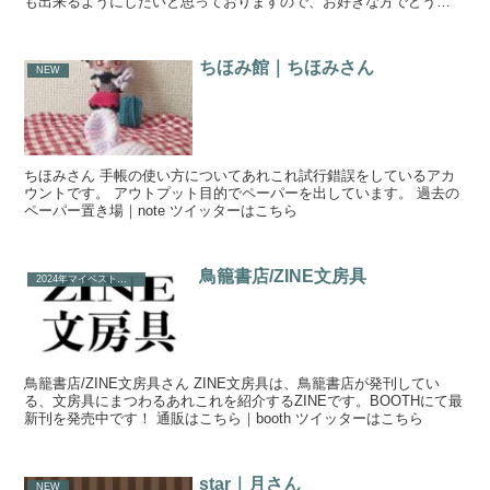
も出来るようにしたいと思っておりますので、お好きな方でどう
ぞ〜！ 通販サイト｜booth つきしろ@tsuki...
ちほみ館｜ちほみさん
NEW
ちほみさん 手帳の使い方についてあれこれ試行錯誤をしているアカ
ウントです。 アウトプット目的でペーパーを出しています。 過去の
ペーパー置き場｜note ツイッターはこちら
鳥籠書店/ZINE文房具
2024年マイベストてちょぶん
鳥籠書店/ZINE文房具さん ZINE文房具は、鳥籠書店が発刊してい
る、文房具にまつわるあれこれを紹介するZINEです。BOOTHにて最
新刊を発売中です！ 通販はこちら｜booth ツイッターはこちら
star｜月さん
NEW