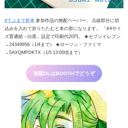
#てぶまで折本
参加作品の無配ペーパー。 点線部分に切
込みを入れて折りたたむと本の形になります。 「A4サイ
ズ普通紙・白黒」設定で印刷代20円。 ★セブンイレブン
→24349956（1/4まで） ★ローソン・ファミマ
→5AXQMPDKTX（1/5 13:00頃まで）
無配DLはBOOTHでどうぞ