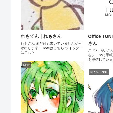
れもてん｜れもさん
Office T
さん
れもさん まだ何も書いていませんが何
か出します！ noteはこちら ツイッター
こざと あいさ
はこちら
をテーマに手帳の
を発信していま
ことを叶える！
NEW
うなリフィル(
同人誌・ZINE
意してます！ 
各種SNSへのリン