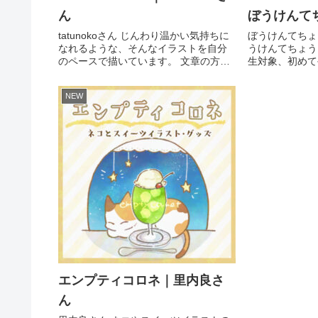
ん
ぼうけんて
tatunokoさん じんわり温かい気持ちに
ぼうけんてちょ
なれるような、そんなイラストを自分
うけんてちょう
のペースで描いています。 文章の方を
生対象、初めて
書くこともあります。 アナログもデジ
いやすい手帳です
タルも勉強中です。 ハンドメイドは試
まで】お試し版
NEW
行錯誤中。 基本のんびりです。 フォロ
中！ 【1/1
ーはご自由にどう...
ント配布中です。
エンプティコロネ｜里内良さ
ん