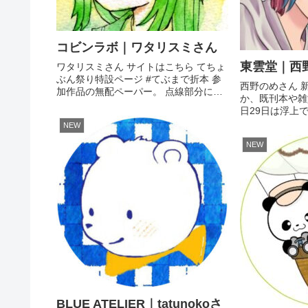
コビンラボ｜ワタリスミさん
東雲堂｜西
ワタリスミさん サイトはこちら てちょ
ぶん祭り特設ページ #てぶまで折本 参
西野のめさん 
加作品の無配ペーパー。 点線部分に切
か、既刊本や雑貨
込みを入れて折りたたむと本の形にな
日29日は浮上
ります。 「A4サイズ普通紙・白黒」設
祭に浮上したり
NEW
定で印刷代20円。 ★セブンイレブン
ネプリ告知など
→24349956（...
NEW
ちら｜booth
mixi2、Blue...
BLUE ATELIER｜tatunokoさ