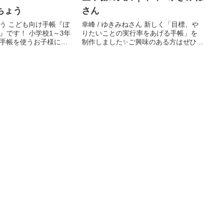
ちょう
さん
う こども向け手帳『ぼ
幸峰 / ゆきみねさん 新しく「目標、や
』です！ 小学校1～3年
りたいことの実行率をあげる手帳」を
手帳を使うお子様に使
制作しました✨ご興味のある方はぜひご
。 通販サイト 【1/1
確認ください！ 《お品書き》 🪴新作 ○
のネットプリント配布
自作手帳（2ヶ月版） ○イラストカレン
まで】お試し版のネットプリ
ダー（曜日なし） ○年末振り返りペーパ
も...
ー（2枚ネプリ...