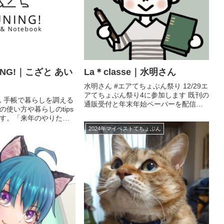
UNING!｜こざと あい
La＊classe｜水明さん
水明さん #エアてちょぶん祭り 12/29エ
アてちょぶん祭り4に参加します 既刊の
ん 手帳で暮らしを調える
通販受付と年末年始ペーパーを配信予
使い方や暮らしのtips
定です。 よろしくお願いします〜 通販
す。「来年のやりたい
はこちら ツイッターはこちら
」のサポートとなるよ
2024年マイベストてちょぶん
ネットプリント)を今回用
手帳と暮らしのブログ&
ク...