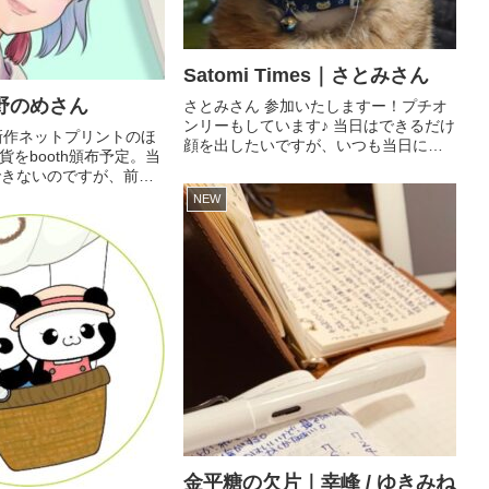
Satomi Times｜さとみさん
野のめさん
さとみさん 参加いたしますー！プチオ
ンリーもしています♪ 当日はできるだけ
新作ネットプリントのほ
顔を出したいですが、いつも当日にな
をbooth頒布予定。当
るとナゾの眠気に負けるので、期待は
できないのですが、前夜
しないでください…笑 あ！！やること
、当日ショップ開店や
NEW
はちゃんとやるので、ご安心を！ まと
行ないます。 通販はこ
め｜litlink プチオ...
 ツイッターはこちら
金平糖の欠片｜幸峰 / ゆきみね