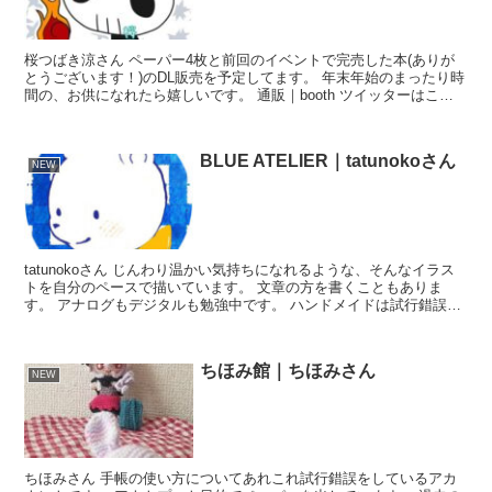
桜つばき涼さん ペーパー4枚と前回のイベントで完売した本(ありが
とうございます！)のDL販売を予定してます。 年末年始のまったり時
間の、お供になれたら嬉しいです。 通販｜booth ツイッターはこち
ら
BLUE ATELIER｜tatunokoさん
NEW
tatunokoさん じんわり温かい気持ちになれるような、そんなイラス
トを自分のペースで描いています。 文章の方を書くこともありま
す。 アナログもデジタルも勉強中です。 ハンドメイドは試行錯誤
中。 基本のんびりです。 フォローはご自由にどう...
ちほみ館｜ちほみさん
NEW
ちほみさん 手帳の使い方についてあれこれ試行錯誤をしているアカ